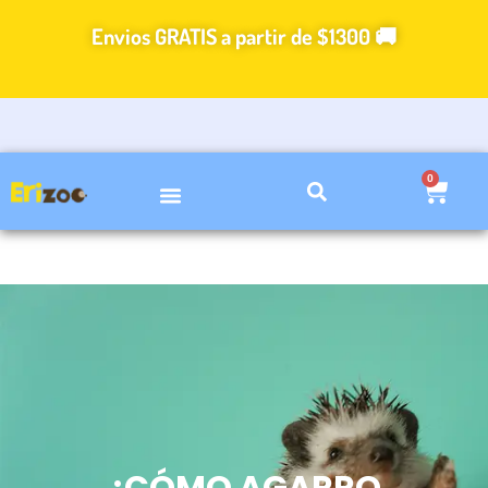
Ir
Envios GRATIS a partir de $1300 🚚
al
contenido
0
Carri
VIDEOS DE CUIDADOS