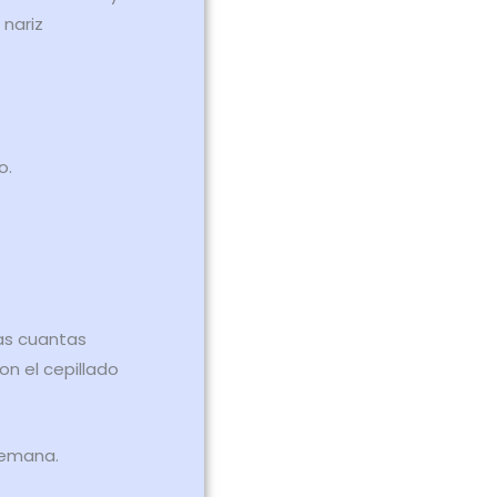
 nariz
o.
as cuantas
n el cepillado
 semana.