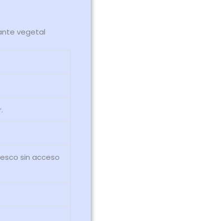
rante vegetal
.
resco sin acceso