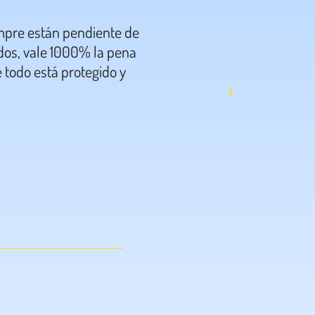
mpre están pendiente de
La mejor experiencia!!!!! Súp
idos, vale 1000% la pena
que tú eribebe llegue en t
 todo está protegido y