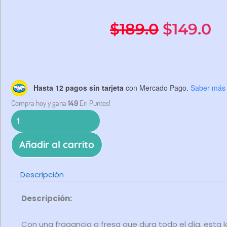
El
El
$
189.0
$
149.0
precio
p
original
ac
Colonia
Hasta 12 pagos sin tarjeta
con Mercado Pago.
Saber más
para
Compra hoy y gana
149
Eri Puntos!
era:
es
peludos:
Buena
$189.0.
$1
Chica
Añadir al carrito
cantidad
Descripción
Descripción:
Con una fragancia a fresa que dura todo el día, esta l