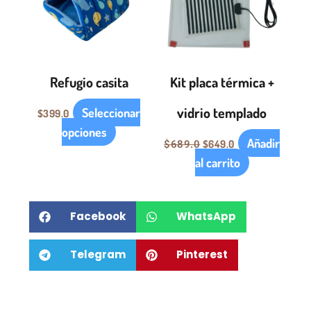
múltiples
variantes.
Las
opciones
Refugio casita
Kit placa térmica +
se
pueden
vidrio templado
Seleccionar
$
399.0
elegir
opciones
en
Añadir
$
649.0
$
689.0
la
al carrito
página
de
Facebook
WhatsApp
producto
Telegram
Pinterest