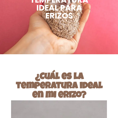
TEMPERATURA
IDEAL PARA
ERIZOS
¿Cuál es la
temperatura ideal
en mi erizo?