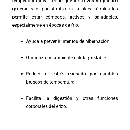
temperatura ideal. Dado que los erizos no pueden
generar calor por sí mismos, la placa térmica les
permite estar cómodos, activos y saludables,
especialmente en épocas de frío.
Ayuda a prevenir intentos de hibernación.
Garantiza un ambiente cálido y estable.
Reduce el estrés causado por cambios
bruscos de temperatura.
Facilita la digestión y otras funciones
corporales del erizo.
El
El
El
El