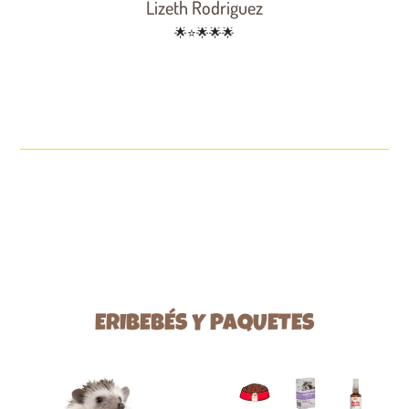
Lizeth Rodriguez
🌟⭐🌟🌟🌟
ERIBEBÉS Y PAQUETES
Este
Este
producto
producto