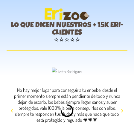
lO QUE DICEN NUESTROS + 15k ERI-
CLIENTES
⭐⭐⭐⭐⭐
No hay mejor lugar para conseguir a tu eribebe, desde el
La mejo
primer momento siempre están pendiente de todo y nunca
únic
dejan de estarlo, los bebés siempre llegan sanos y super
llegu
protegidos, vale 1000% la pena conseguirlos con ellos,
por 
siempre te responden tus dudas y más que nada que todo
está protegido y regulado 💗💗💗