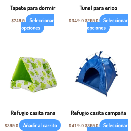
pueden
pueden
Tapete para dormir
Tunel para erizo
elegir
elegir
en
en
Seleccionar
Seleccionar
$
249.0
$
299.0
$
349.0
la
la
opciones
opciones
página
página
de
de
producto
producto
El
El
Este
precio
precio
producto
original
actual
tiene
era:
es:
$419.0.
$399.0.
múltiples
variantes.
Las
opciones
se
pueden
Refugio casita rana
Refugio casita campaña
elegir
en
Añadir al carrito
Seleccionar
$
399.0
$
399.0
$
419.0
la