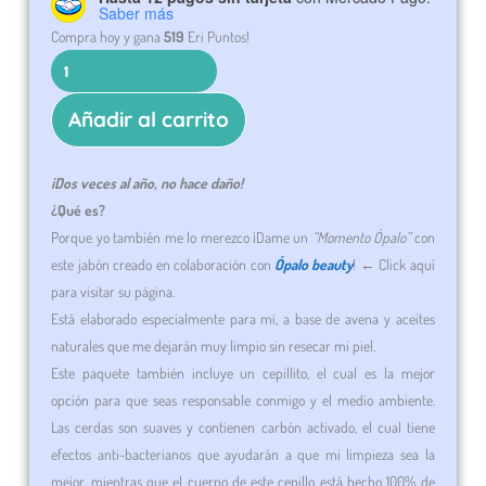
Paquete
Saber más
¡Dame
Compra hoy y gana
519
Eri Puntos!
era:
es:
un
baño!
$579.0.
$519.0.
cantidad
Añadir al carrito
¡Dos veces al año, no hace daño
!
¿Qué es?
Porque yo también me lo merezco ¡Dame un
“Momento Ópalo”
con
este jabón creado en colaboración con
Ópalo beauty
! ← Click aquí
para visitar su página.
Está elaborado especialmente para mí, a base de avena y aceites
naturales que me dejarán muy limpio sin resecar mi piel.
Este paquete también incluye un cepillito, el cual es la mejor
opción para que seas responsable conmigo y el medio ambiente.
Las cerdas son suaves y contienen carbón activado, el cual tiene
efectos anti-bacterianos que ayudarán a que mi limpieza sea la
mejor, mientras que el cuerpo de este cepillo está hecho 100% de