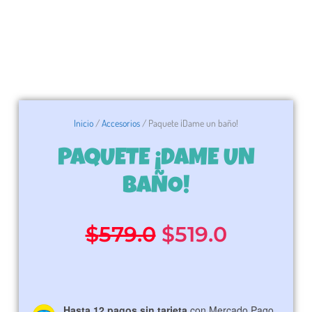
Inicio
/
Accesorios
/ Paquete ¡Dame un baño!
PAQUETE ¡DAME UN
BAÑO!
El
El
$
579.0
$
519.0
precio
precio
original
actual
Hasta 12 pagos sin tarjeta
con Mercado Pago.