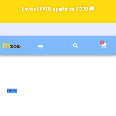
Ir
Envios GRATIS a partir de $1300 🚚
al
contenido
0
Carri
VIDEOS DE CUIDADOS
¡Oferta!