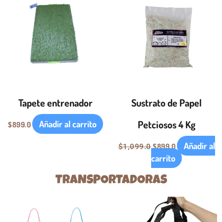
original
actual
era:
es:
$1,099.0.
$899.0.
Tapete entrenador
Sustrato de Papel
Petciosos 4 Kg
Añadir al carrito
$
899.0
Añadir al
$
899.0
$
1,099.0
carrito
TRANSPORTADORAS
Este
Este
producto
producto