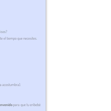
misos?
e el tiempo que necesites.
ya acostumbra).
ienvenido
para que tu eribebé