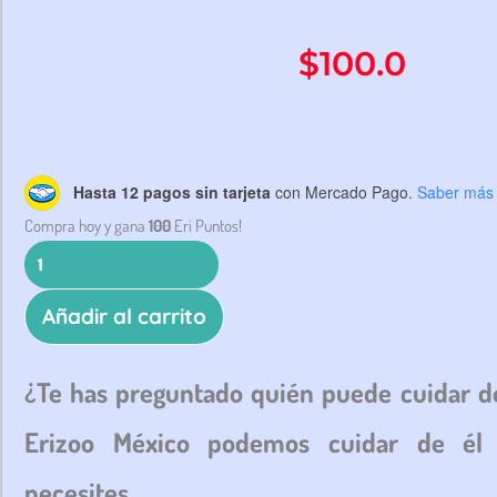
$
100.0
Hotel
Hasta 12 pagos sin tarjeta
con Mercado Pago.
Saber más
para
Compra hoy y gana
100
Eri Puntos!
Eribebés
cantidad
Añadir al carrito
¿Te has preguntado quién puede cuidar d
Erizoo México podemos cuidar de él
necesites.