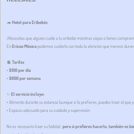
🦔
Hotel para Eribebés
¿Necesitas que alguien cuide a tu eribebé mientras viajas o tienes compro
En
Erizoo México
podemos cuidarlo con toda la atención que merece durant
💲
Tarifas
•
$100 por día
•
$600 por semana
✨
El servicio incluye:
• Alimento durante su estancia (aunque si lo prefieres, puedes traer el que 
• Espacio adecuado para su cuidado y supervisión.
No es necesario traer su hábitat,
pero si prefieres hacerlo, también es b