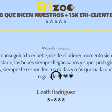
O QUE DICEN NUESTROS + 15k ERI-CLIENT
⭐⭐⭐⭐⭐
a conseguir a tu eribebe, desde el primer momento sie
starlo, los bebés siempre llegan sanos y super proteg
s, siempre te responden tus dudas y más que nada que
regulado 💗💗💗
Lizeth Rodriguez
🌟⭐🌟🌟🌟