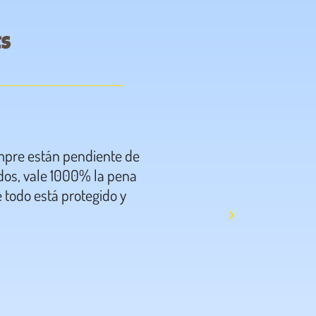
ES
mpre están pendiente de
La mejor experiencia!!!!! Súp
idos, vale 1000% la pena
que tú eribebe llegue en t
 todo está protegido y