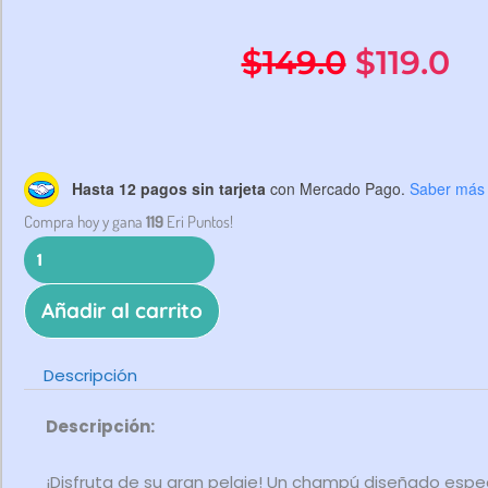
El
El
$
149.0
$
119.0
precio
pr
original
ac
Champú
Hasta 12 pagos sin tarjeta
con Mercado Pago.
Saber más
Suave
Compra hoy y gana
119
Eri Puntos!
era:
es
Lomitos
-
$149.0.
$1
Pelo
Añadir al carrito
Largo
cantidad
Descripción
Descripción:
¡Disfruta de su gran pelaje! Un champú diseñado esp