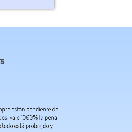
ES
mpre están pendiente de
La mejor experiencia!!!!! Súp
idos, vale 1000% la pena
que tú eribebe llegue en t
 todo está protegido y