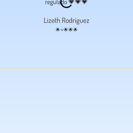
regulado 💗💗💗
Lizeth Rodriguez
🌟⭐🌟🌟🌟