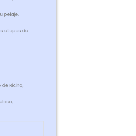
 pelaje.
as etapas de
 de Ricino,
ulosa,