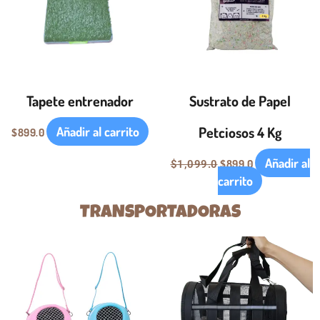
Tapete entrenador
Sustrato de Papel
Petciosos 4 Kg
Añadir al carrito
$
899.0
Añadir al
$
899.0
$
1,099.0
carrito
TRANSPORTADORAS
Este
Este
producto
producto
tiene
tiene
múltiples
múltiples
variantes.
variantes.