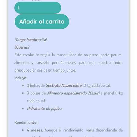
era:
es:
cantidad
$1,919.0.
$1,889.
Añadir al carrito
¡Tengo hambrecita!
¿Qué es?
Este combo te regala la tranquilidad de no preocuparte por mi
alimento y sustrato por 4 meses, para que nuestra única
preocupación sea pasar tiempo juntos.
Incluye:
3 bolsas de
Sustrato Maizín olote
(3 kg. cada bolsa).
3 bolsas de
Alimento especializado Mazuri
a granel (1 kg
cada bolsa).
Hidratante de jojoba
.
Rendimiento:
4 meses.
Aunque el rendimiento varía dependiendo de