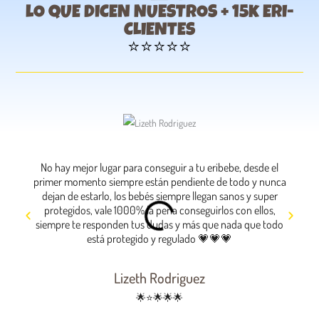
lO QUE DICEN NUESTROS + 15k ERI-
CLIENTES
⭐⭐⭐⭐⭐
No hay mejor lugar para conseguir a tu eribebe, desde el
La mejo
primer momento siempre están pendiente de todo y nunca
únic
dejan de estarlo, los bebés siempre llegan sanos y super
llegu
protegidos, vale 1000% la pena conseguirlos con ellos,
por 
siempre te responden tus dudas y más que nada que todo
está protegido y regulado 💗💗💗
Lizeth Rodriguez
🌟⭐🌟🌟🌟