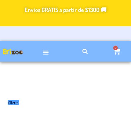
Ir
Envios GRATIS a partir de $1300 🚚
al
contenido
0
Carri
VIDEOS DE CUIDADOS
¡Oferta!