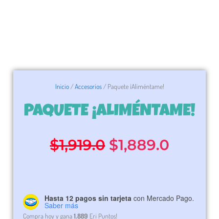
Inicio
/
Accesorios
/ Paquete ¡Aliméntame!
PAQUETE ¡ALIMÉNTAME!
El
El
$
1,919.0
$
1,889.0
precio
precio
original
actual
Hasta 12 pagos sin tarjeta
con Mercado Pago.
Paquete
Saber más
¡Aliméntame!
Compra hoy y gana
1.889
Eri Puntos!