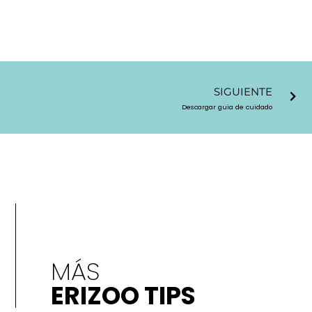
Sigu
SIGUIENTE
Descargar guia de cuidado
MÁS
ERIZOO TIPS