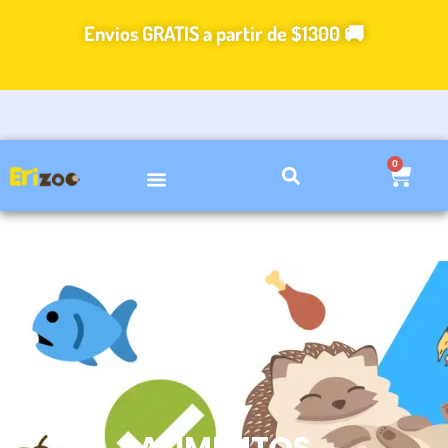
Ir
Envios GRATIS a partir de $1300 🚚
al
contenido
0
Carri
VIDEOS DE CUIDADOS