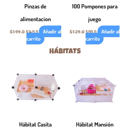
Pinzas de
100 Pompones para
alimentacion
juego
Añadir al
Añadir al
$
149.0
$
99.0
$
199.0
$
129.0
carrito
carrito
HÁBITATS
El
El
El
El
precio
precio
precio
precio
original
actual
original
actual
era:
es:
era:
es:
$990.0.
$949.0.
$1,399.0.
$1,349.0.
Hábitat Casita
Hábitat Mansión