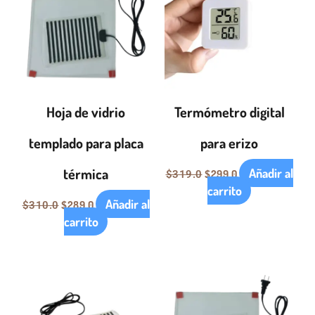
era:
es:
era:
es:
$310.0.
$289.0.
$319.0.
$299.0.
Hoja de vidrio
Termómetro digital
templado para placa
para erizo
térmica
Añadir al
$
299.0
$
319.0
carrito
Añadir al
$
289.0
$
310.0
carrito
El
El
El
El
precio
precio
precio
precio
original
actual
original
actual
era:
es:
era:
es: