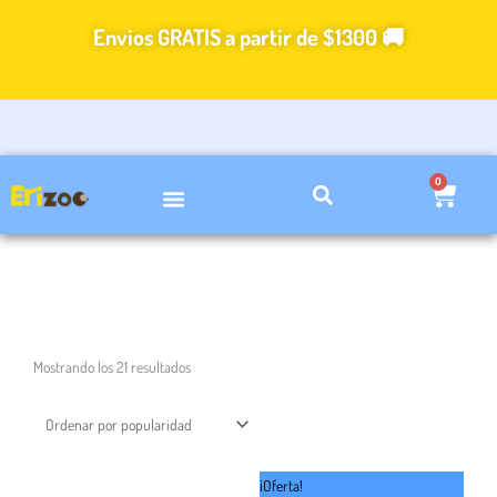
Ir
Envios GRATIS a partir de $1300 🚚
al
contenido
0
Carri
VIDEOS DE CUIDADOS
Ordenado
Mostrando los 21 resultados
por
popularidad
El
El
Este
Este
¡Oferta!