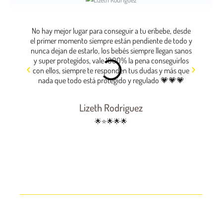
No hay mejor lugar para conseguir a tu eribebe, desde
La mejo
el primer momento siempre están pendiente de todo y
atención 
nunca dejan de estarlo, los bebés siempre llegan sanos
que 
y super protegidos, vale 1000% la pena conseguirlos
excelen
con ellos, siempre te responden tus dudas y más que
nada que todo está protegido y regulado 💗💗💗
Pa
Lizeth Rodriguez
🌟⭐🌟🌟🌟