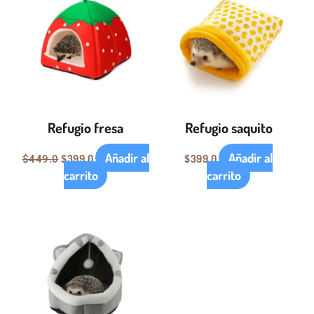
original
actual
era:
es:
$449.0.
$399.0.
Refugio fresa
Refugio saquito
Añadir al
Añadir al
$
399.0
$
399.0
$
449.0
carrito
carrito